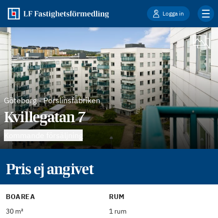
Logga in
Göteborg
-
Porslinsfabriken
Kvillegatan 7
Kommande försäljning
Pris ej angivet
BOAREA
RUM
30 m²
1 rum