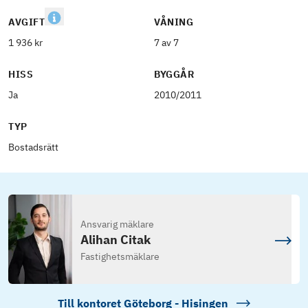
AVGIFT
VÅNING
1 936 kr
7 av 7
HISS
BYGGÅR
Ja
2010/2011
TYP
Bostadsrätt
Ansvarig mäklare
Alihan Citak
Fastighetsmäklare
Till kontoret
Göteborg - Hisingen