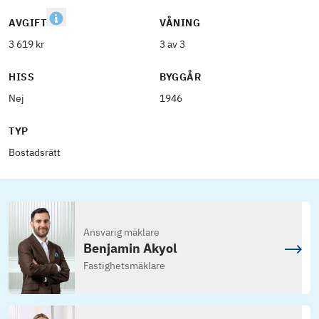
AVGIFT
VÅNING
3 619 kr
3 av 3
HISS
BYGGÅR
Nej
1946
TYP
Bostadsrätt
Ansvarig mäklare
Benjamin Akyol
Fastighetsmäklare