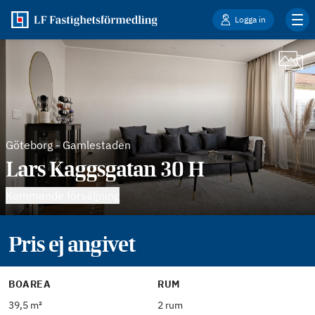
Logga in
Göteborg
-
Gamlestaden
Lars Kaggsgatan 30 H
Kommande försäljning
Pris ej angivet
BOAREA
RUM
39,5 m²
2 rum