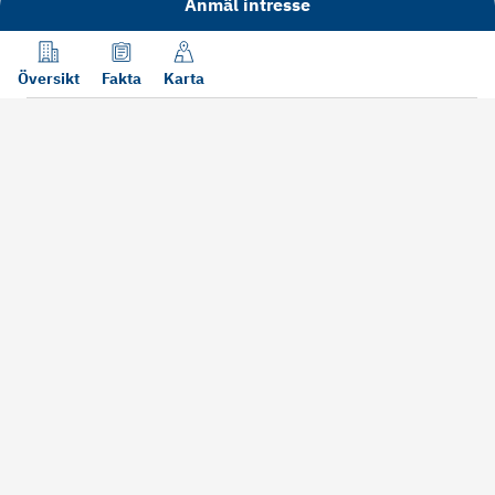
Anmäl intresse
Översikt
Fakta
Karta
Läs mer
Bra att tänka på vid köp
Sälj din bosta