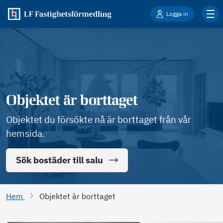
Logga in
Objektet är borttaget
Objektet du försökte nå är borttaget från vår
hemsida.
Sök bostäder till salu
Hem
Objektet är borttaget