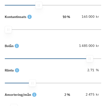
kr
Kontantinsats
10 %
kr
Bolån
%
Ränta
kr
Amortering/mån
2 %