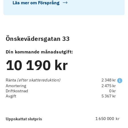
Läs mer om
Försprång
Önskevädersgatan 33
Din kommande månadsutgift:
10 190 kr
Ränta
(efter skattereduktion)
2 348 kr
Amortering
2 475 kr
Driftkostnad
0 kr
Avgift
5 367 kr
kr
Uppskattat slutpris