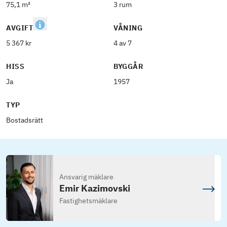
75,1 m²
3 rum
AVGIFT
VÅNING
5 367 kr
4 av 7
HISS
BYGGÅR
Ja
1957
TYP
Bostadsrätt
Ansvarig mäklare
Emir Kazimovski
Fastighetsmäklare