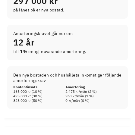
297 000 kr
på lånet på er nya bostad.
Amorteringskravet går ner om
12 år
till
1 %
enligt nuvarande amortering.
Den nya bostaden och hushållets inkomst ger följande
amorteringskrav
Kontantinsats
Amortering
165 000 kr
(
10
%)
2 475 kr
/mån (
2
%)
495 000 kr
(
30
%)
963 kr
/mån (
1
%)
825 000 kr
(
50
%)
0 kr
/mån (
0
%)