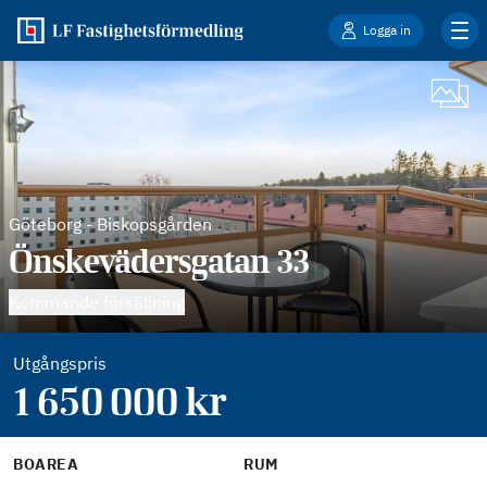
Logga in
Göteborg
-
Biskopsgården
Önskevädersgatan 33
Kommande försäljning
Utgångspris
1 650 000
kr
BOAREA
RUM