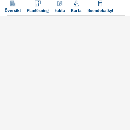
Översikt
Planlösning
Fakta
Karta
Boendekalkyl
Läs mer
Bra att tänka på vid köp
Sälj din bosta
Köper du bostad via oss kan vi
Att sälja sin bostad