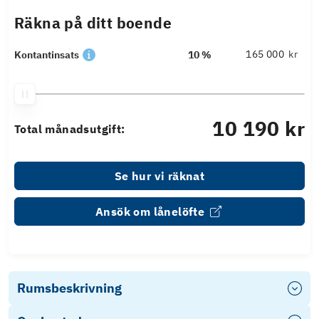
Räkna på ditt boende
kr
Kontantinsats
10 %
10 190 kr
Total månadsutgift:
Se hur vi räknat
Ansök om lånelöfte
Rumsbeskrivning