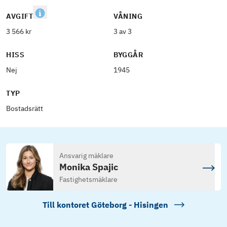
AVGIFT
VÅNING
3 566 kr
3 av 3
HISS
BYGGÅR
Nej
1945
TYP
Bostadsrätt
Ansvarig mäklare
Monika Spajic
Fastighetsmäklare
Till kontoret
Göteborg - Hisingen