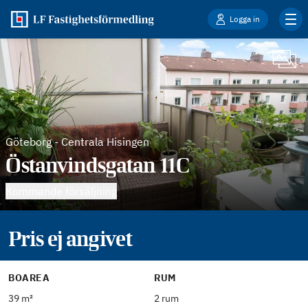
Logga in
Göteborg
-
Centrala Hisingen
Östanvindsgatan 11C
Kommande försäljning
Pris ej angivet
BOAREA
RUM
39 m²
2 rum