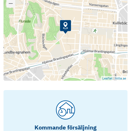
Leaflet
|
hitta.se
Kommande försäljning