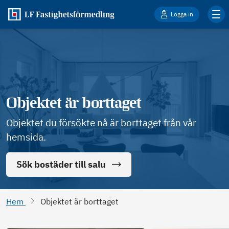
Logga in
Objektet är borttaget
Objektet du försökte nå är borttaget från vår
hemsida.
Sök bostäder till salu
Hem
Objektet är borttaget