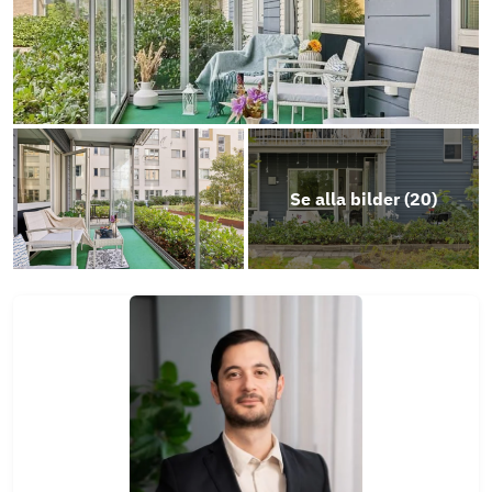
Se alla bilder (
20
)