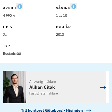
AVGIFT
VÅNING
4 990 kr
1 av 10
HISS
BYGGÅR
Ja
2013
TYP
Bostadsrätt
Ansvarig mäklare
Alihan Citak
Fastighetsmäklare
Till kontoret
Göteborg - Hisingen