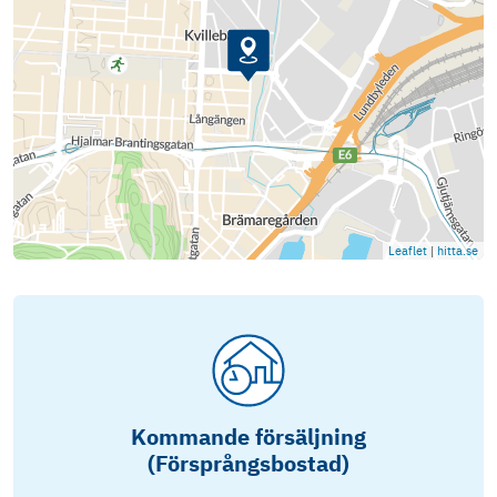
Leaflet
|
hitta.se
Kommande försäljning
(Försprångsbostad)