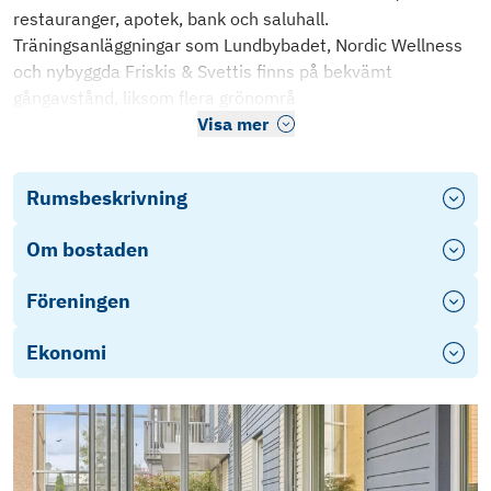
restauranger, apotek, bank och saluhall.
Träningsanläggningar som Lundbybadet, Nordic Wellness
och nybyggda Friskis & Svettis finns på bekvämt
gångavstånd, liksom flera grönområ
Visa mer
Rumsbeskrivning
Om bostaden
Föreningen
Ekonomi