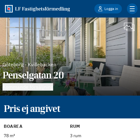
Logga in
Göteborg
-
Kvillebäcken
Penselgatan 20
Kommande försäljning
Pris ej angivet
BOAREA
RUM
78 m²
3 rum