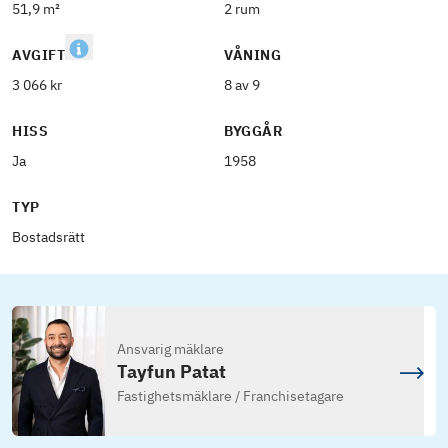
51,9 m²
2 rum
AVGIFT
VÅNING
3 066 kr
8 av 9
HISS
BYGGÅR
Ja
1958
TYP
Bostadsrätt
Ansvarig mäklare
Tayfun Patat
Fastighetsmäklare / Franchisetagare