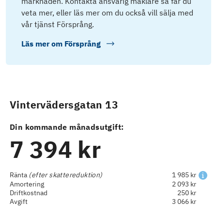
marknaden. Kontakta ansvarig mäklare så får du
veta mer, eller läs mer om du också vill sälja med
vår tjänst Försprång.
Läs mer om
Försprång
Vintervädersgatan 13
Din kommande månadsutgift:
7 394 kr
Ränta
(efter skattereduktion)
1 985 kr
Amortering
2 093 kr
Driftkostnad
250 kr
Avgift
3 066 kr