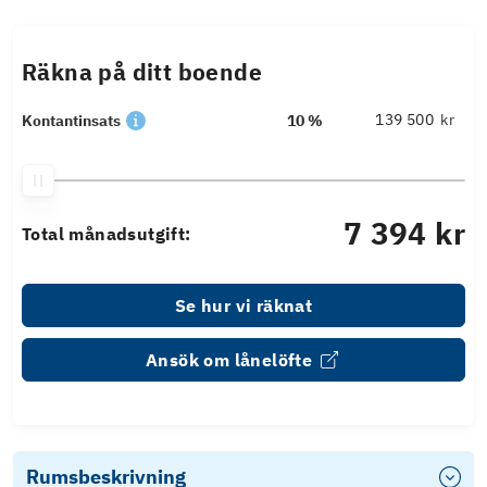
Räkna på ditt boende
kr
Kontantinsats
10 %
7 394 kr
Total månadsutgift:
Se hur vi räknat
Ansök om lånelöfte
Rumsbeskrivning