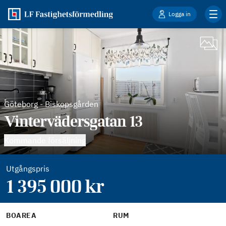
Logga in
Göteborg
-
Biskopsgården
Vintervädersgatan 13
Kommande försäljning
Utgångspris
1 395 000
kr
BOAREA
RUM