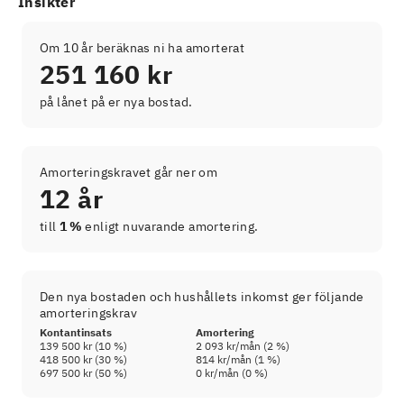
Insikter
Om 10 år beräknas ni ha amorterat
251 160 kr
på lånet på er nya bostad.
Amorteringskravet går ner om
12 år
till
1 %
enligt nuvarande amortering.
Den nya bostaden och hushållets inkomst ger följande
amorteringskrav
Kontantinsats
Amortering
139 500 kr
(
10
%)
2 093 kr
/mån (
2
%)
418 500 kr
(
30
%)
814 kr
/mån (
1
%)
697 500 kr
(
50
%)
0 kr
/mån (
0
%)