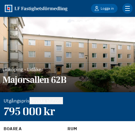
Logga in
Lidköping
-
Lidåker
Majorsallén 62B
Utgångspris
Bevaka slutpris
795 000
kr
BOAREA
RUM