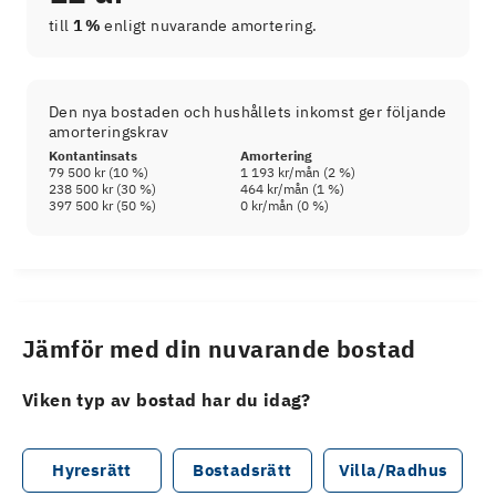
till
1 %
enligt nuvarande amortering.
Den nya bostaden och hushållets inkomst ger följande
amorteringskrav
Kontantinsats
Amortering
79 500 kr
(
10
%)
1 193 kr
/mån (
2
%)
238 500 kr
(
30
%)
464 kr
/mån (
1
%)
397 500 kr
(
50
%)
0 kr
/mån (
0
%)
Jämför med din nuvarande bostad
Viken typ av bostad har du idag?
Hyresrätt
Bostadsrätt
Villa/Radhus