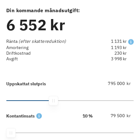
Din kommande månadsutgift:
6 552 kr
Ränta
(efter skattereduktion)
1 131 kr
Amortering
1 193 kr
Driftkostnad
230 kr
Avgift
3 998 kr
kr
Uppskattat slutpris
kr
Kontantinsats
10 %