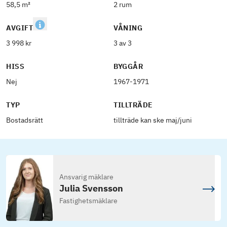
58,5 m²
2 rum
AVGIFT
VÅNING
3 998 kr
3 av 3
HISS
BYGGÅR
Nej
1967-1971
TYP
TILLTRÄDE
Bostadsrätt
tillträde kan ske maj/juni
Ansvarig mäklare
Julia Svensson
Fastighetsmäklare