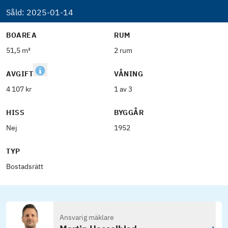
Såld:
2025-01-14
BOAREA
RUM
51,5 m²
2 rum
AVGIFT
VÅNING
4 107 kr
1 av 3
HISS
BYGGÅR
Nej
1952
TYP
Bostadsrätt
Ansvarig mäklare