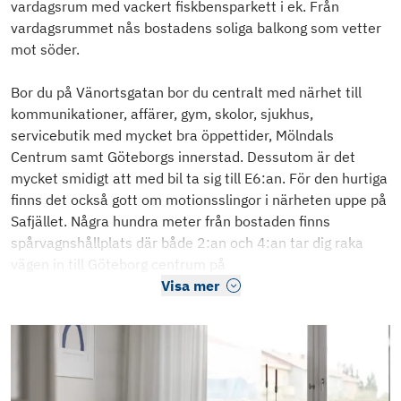
vardagsrum med vackert fiskbensparkett i ek. Från
vardagsrummet nås bostadens soliga balkong som vetter
mot söder.
Bor du på Vänortsgatan bor du centralt med närhet till
kommunikationer, affärer, gym, skolor, sjukhus,
servicebutik med mycket bra öppettider, Mölndals
Centrum samt Göteborgs innerstad. Dessutom är det
mycket smidigt att med bil ta sig till E6:an. För den hurtiga
finns det också gott om motionsslingor i närheten uppe på
Safjället. Några hundra meter från bostaden finns
spårvagnshållplats där både 2:an och 4:an tar dig raka
vägen in till Göteborg centrum på
Visa mer