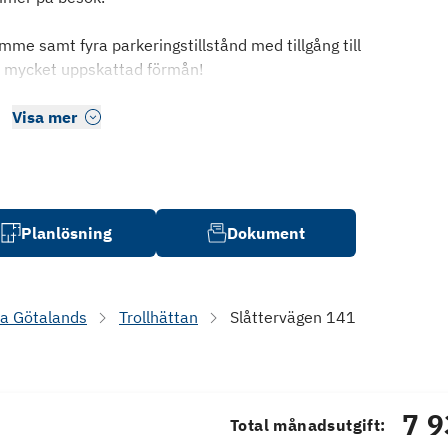
mme samt fyra parkeringstillstånd med tillgång till
ch mycket uppskattad förmån!
Visa mer
Planlösning
Dokument
ra Götalands
Trollhättan
Slåttervägen 141
7 9
Total månadsutgift: