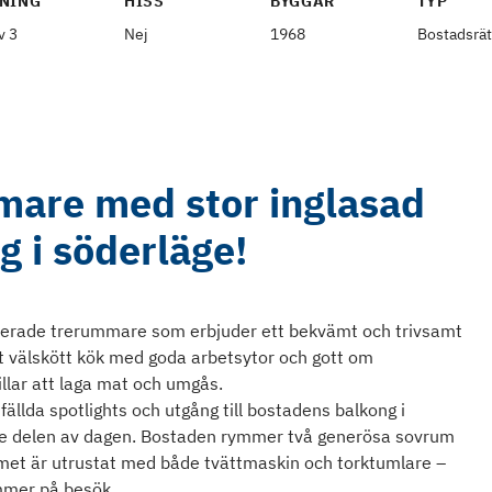
NING
HISS
BYGGÅR
TYP
v 3
Nej
1968
Bostadsrät
mare med stor inglasad
g i söderläge!
nerade trerummare som erbjuder ett bekvämt och trivsamt
tt välskött kök med goda arbetsytor och gott om
llar att laga mat och umgås.
ällda spotlights och utgång till bostadens balkong i
rre delen av dagen. Bostaden rymmer två generösa sovrum
met är utrustat med både tvättmaskin och torktumlare –
ommer på besök.