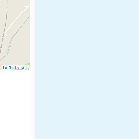
Leaflet
|
hitta.se