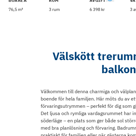
BOAREA
RUM
AVGIFT
VÅ
76,5 m²
3 rum
6 398 kr
3 a
Välskött trerum
balkon
Välkommen till denna charmiga och välpla
boende för hela familjen. Här möts du av e
förvaringsutrymmen – perfekt för dig som gi
Det ljusa och rymliga vardagsrummet har inf
söderläge – en plats som ger både sol stö
med bra planlösning och förvaring. Badrum
praktiskt för familjen eller när gästerna k