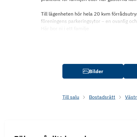
Till lägenheten hör hela 20 kvm förrådsutry
föreningens parkeringsytor – en ovanlig o
Här bor ni i ett familje
Bilder
Till salu
Bostadsrätt
Väst