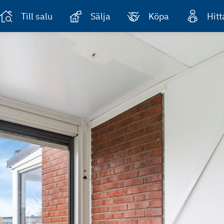
Till salu
Sälja
Köpa
Hit