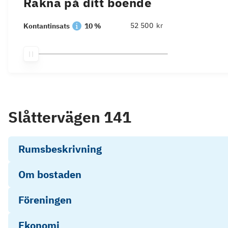
Räkna på ditt boende
kr
Kontantinsats
10 %
Slåttervägen 141
Rumsbeskrivning
Om bostaden
Föreningen
Ekonomi