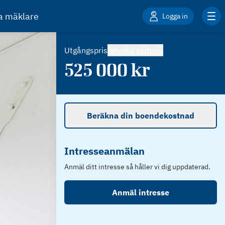
ta mäklare
Logga in
Utgångspris
Bevaka slutpris
525 000
kr
Beräkna din boendekostnad
Intresseanmälan
Anmäl ditt intresse så håller vi dig uppdaterad.
Anmäl intresse