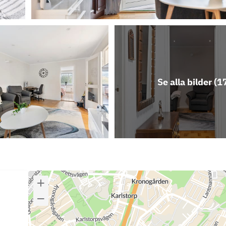
Se alla bilder (
1