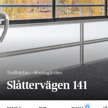
Trollhättan
-
Kronogården
Slåttervägen 141