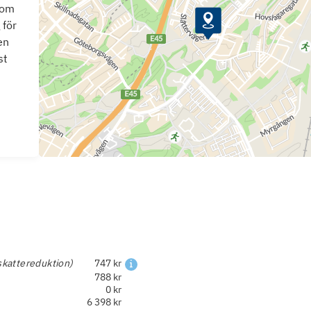
som
 för
en
st
skattereduktion)
747 kr
788 kr
0 kr
6 398 kr