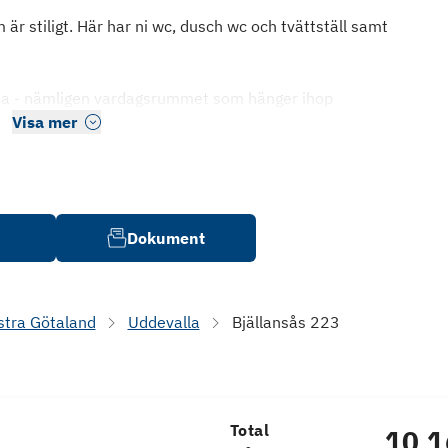
är stiligt. Här har ni wc, dusch wc och tvättställ samt
järta - nämligen vardagsrummet som hänger ihop
Visa mer
Dokument
stra Götaland
Uddevalla
Bjällansås 223
Total
10 1