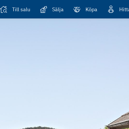
Till salu
Sälja
Köpa
Hit