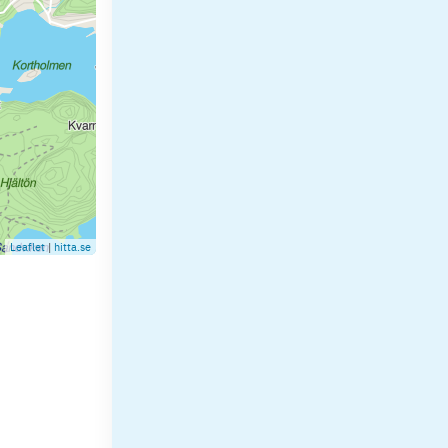
Leaflet
|
hitta.se