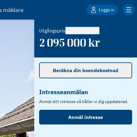
ta mäklare
Logga in
Utgångspris
Bevaka slutpris
2 095 000
kr
Beräkna din boendekostnad
Intresseanmälan
Anmäl ditt intresse så håller vi dig uppdaterad.
Anmäl intresse