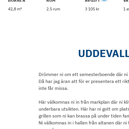
BOAREA
RUM
AVGIFT
VÅ
42,8 m²
2.5 rum
3 105 kr
1 a
UDDEVALL
Drömmer ni om ett semesterboende där ni 
Då har jag äran att för er presentera ett r
inte får missa.
Här välkomnas ni in från markplan där ni kli
underbara utsikten. Här har ni gott om plat
grillen som ni kan brassa på under tiden fam
Ni välkomnas in i hallen från altanen där ni 