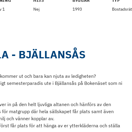
NING
HISS
BYGGÅR
TYP
v 1
Nej
1993
Bostadsrät
A - BJÄLLANSÅS
kommer ut och bara kan njuta av ledigheten?
iktigt semesterparadis ute i Bjällansås på Bokenäset som ni
ver in på den helt ljuvliga altanen och hänförs av den
s för matgrupp där hela sällskapet får plats samt även
ilj och vänner kopplar av.
först får plats för att hänga av er ytterkläderna och ställa