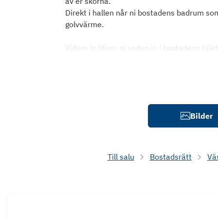
av er skorna.
Direkt i hallen når ni bostadens badrum som 
golvvärme.
Vidare in kliver ni sedan in i bostadens h
Bilder
Till salu
Bostadsrätt
Vä