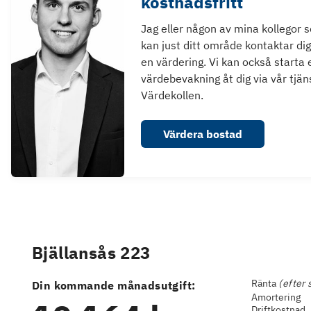
kostnadsfritt
Jag eller någon av mina kollegor 
kan just ditt område kontaktar dig
en värdering. Vi kan också starta 
värdebevakning åt dig via vår tjän
Värdekollen.
Värdera bostad
Bjällansås 223
Ränta
(efter 
Din kommande månadsutgift:
Amortering
Driftkostnad