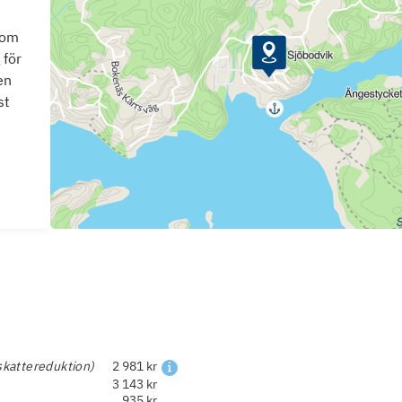
som
 för
en
st
skattereduktion)
2 981 kr
3 143 kr
935 kr