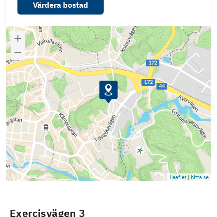
Värdera bostad
Leaflet
|
hitta.se
Exercisvägen 3