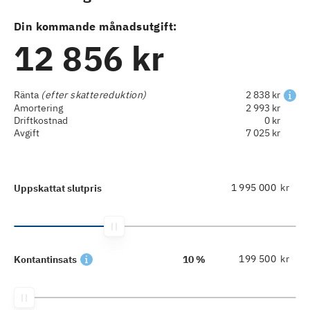
Din kommande månadsutgift:
12 856 kr
Ränta
(efter skattereduktion)
2 838 kr
Amortering
2 993 kr
Driftkostnad
0 kr
Avgift
7 025 kr
kr
Uppskattat slutpris
kr
Kontantinsats
10 %