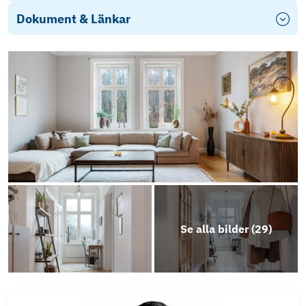
Dokument & Länkar
Objektsbeskrivning
Se alla bilder (
29
)