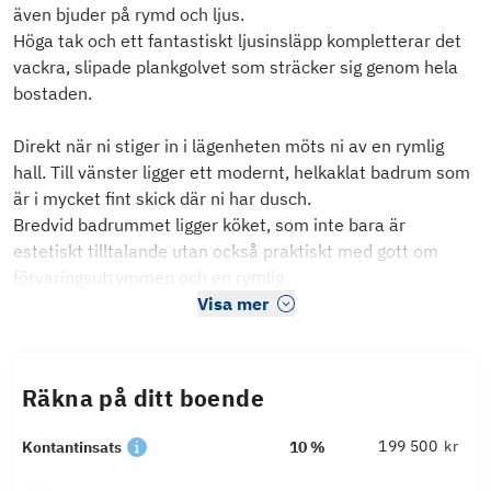
även bjuder på rymd och ljus.
Höga tak och ett fantastiskt ljusinsläpp kompletterar det
vackra, slipade plankgolvet som sträcker sig genom hela
bostaden.
Direkt när ni stiger in i lägenheten möts ni av en rymlig
hall. Till vänster ligger ett modernt, helkaklat badrum som
är i mycket fint skick där ni har dusch.
Bredvid badrummet ligger köket, som inte bara är
estetiskt tilltalande utan också praktiskt med gott om
förvaringsutrymmen och en rymlig
Visa mer
Räkna på ditt boende
kr
Kontantinsats
10 %