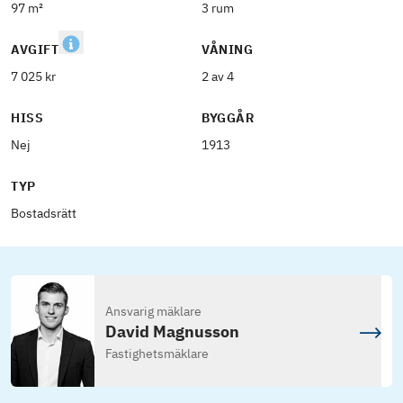
97 m²
3 rum
AVGIFT
VÅNING
7 025 kr
2 av 4
HISS
BYGGÅR
Nej
1913
TYP
Bostadsrätt
Ansvarig mäklare
David Magnusson
Fastighetsmäklare