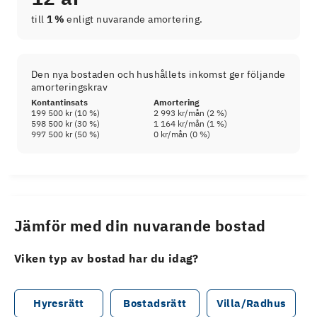
till
1 %
enligt nuvarande amortering.
Den nya bostaden och hushållets inkomst ger följande
amorteringskrav
Kontantinsats
Amortering
199 500 kr
(
10
%)
2 993 kr
/mån (
2
%)
598 500 kr
(
30
%)
1 164 kr
/mån (
1
%)
997 500 kr
(
50
%)
0 kr
/mån (
0
%)
Jämför med din nuvarande bostad
Viken typ av bostad har du idag?
Hyresrätt
Bostadsrätt
Villa/Radhus