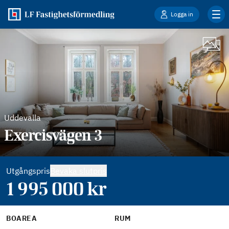
Logga in
Uddevalla
Exercisvägen 3
Utgångspris
Bevaka slutpris
1 995 000
kr
BOAREA
RUM