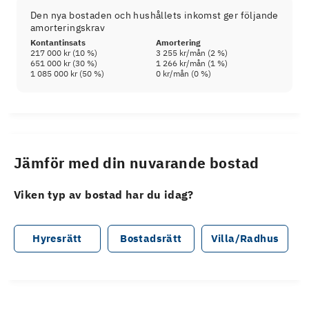
Den nya bostaden och hushållets inkomst ger följande
amorteringskrav
Kontantinsats
Amortering
217 000 kr
(
10
%)
3 255 kr
/mån (
2
%)
651 000 kr
(
30
%)
1 266 kr
/mån (
1
%)
1 085 000 kr
(
50
%)
0 kr
/mån (
0
%)
Jämför med din nuvarande bostad
Viken typ av bostad har du idag?
Hyresrätt
Bostadsrätt
Villa/Radhus