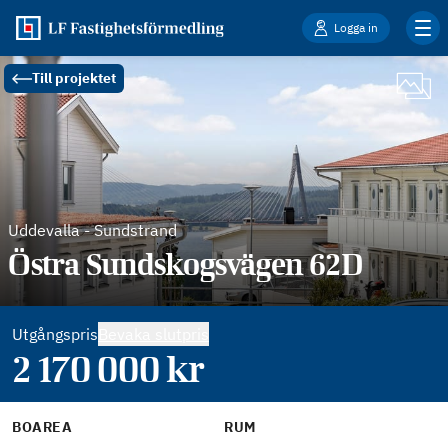
Logga in
Till projektet
Uddevalla
-
Sundstrand
Östra Sundskogsvägen 62D
Utgångspris
Bevaka slutpris
2 170 000
kr
BOAREA
RUM