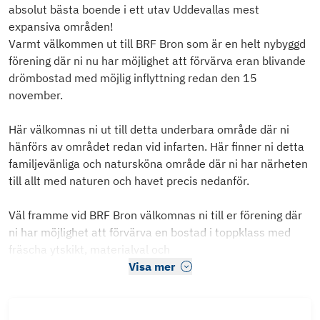
absolut bästa boende i ett utav Uddevallas mest
expansiva områden!
Varmt välkommen ut till BRF Bron som är en helt nybyggd
förening där ni nu har möjlighet att förvärva eran blivande
drömbostad med möjlig inflyttning redan den 15
november.
Här välkomnas ni ut till detta underbara område där ni
hänförs av området redan vid infarten. Här finner ni detta
familjevänliga och natursköna område där ni har närheten
till allt med naturen och havet precis nedanför.
Väl framme vid BRF Bron välkomnas ni till er förening där
ni har möjlighet att förvärva en bostad i toppklass med
fräscha ytskikt, materialval och
Visa mer