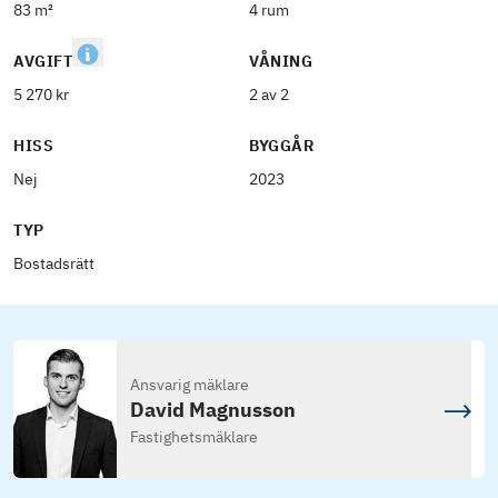
83 m²
4 rum
AVGIFT
VÅNING
5 270 kr
2 av 2
HISS
BYGGÅR
Nej
2023
TYP
Bostadsrätt
Ansvarig mäklare
David Magnusson
Fastighetsmäklare