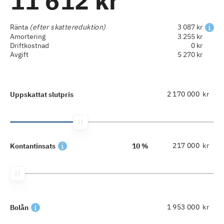
11 612 kr
Ränta
(efter skattereduktion)
3 087 kr
Amortering
3 255 kr
Driftkostnad
0 kr
Avgift
5 270 kr
kr
Uppskattat slutpris
kr
Kontantinsats
10 %
kr
Bolån