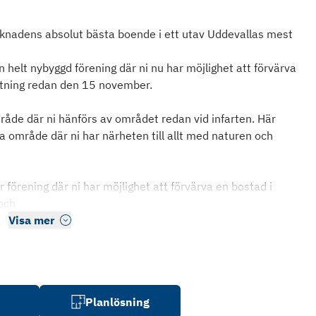
rknadens absolut bästa boende i ett utav Uddevallas mest
helt nybyggd förening där ni nu har möjlighet att förvärva
ttning redan den 15 november.
råde där ni hänförs av området redan vid infarten. Här
na område där ni har närheten till allt med naturen och
 förening där ni har möjlighet att förvärva en bostad i
 och
Visa mer
Planlösning