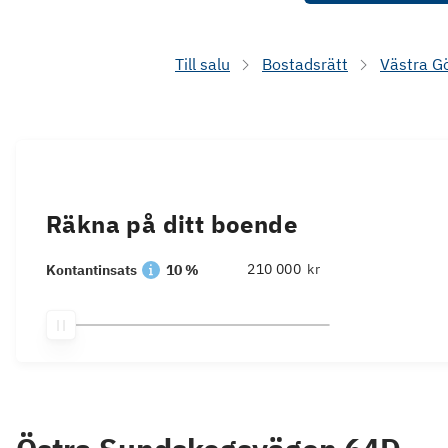
Till salu
Bostadsrätt
Västra G
Räkna på ditt boende
kr
Kontantinsats
10 %