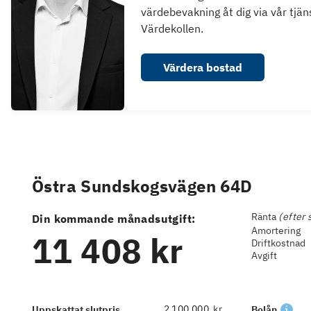
värdebevakning åt dig via vår tjän
Värdekollen.
Värdera bostad
Östra Sundskogsvägen 64D
Ränta
(efter 
Din kommande månadsutgift:
Amortering
11 408 kr
Driftkostnad
Avgift
kr
Uppskattat slutpris
Bolån