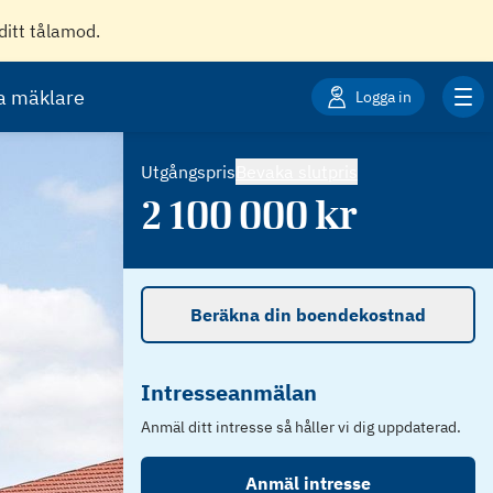
ditt tålamod.
ta mäklare
Logga in
Utgångspris
Bevaka slutpris
2 100 000
kr
Beräkna din boendekostnad
Intresseanmälan
Anmäl ditt intresse så håller vi dig uppdaterad.
Anmäl intresse