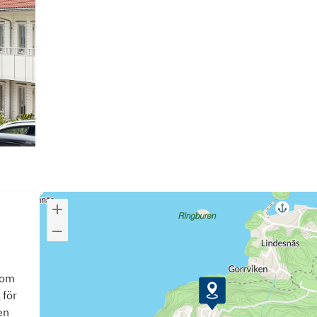
som
 för
en