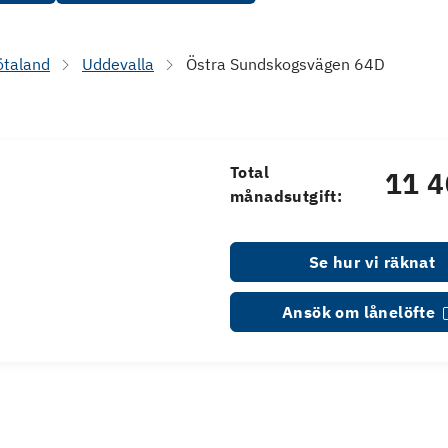
ötaland
Uddevalla
Östra Sundskogsvägen 64D
Total
11 4
månadsutgift:
Se hur vi räknat
Ansök om lånelöfte