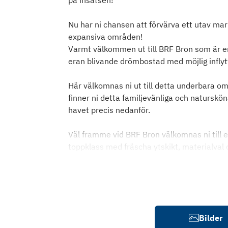
på insatsen!
Nu har ni chansen att förvärva ett utav ma
expansiva områden!
Varmt välkommen ut till BRF Bron som är en 
eran blivande drömbostad med möjlig infly
Här välkomnas ni ut till detta underbara om
finner ni detta familjevänliga och naturskö
havet precis nedanför.
Väl framme vid BRF Bron välkomnas ni till er
toppklass med fräscha ytskikt, materialval
Bilder