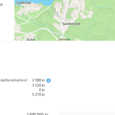
st
skattereduktion)
2 988 kr
3 150 kr
0 kr
5 270 kr
kr