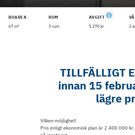
BOAREA
RUM
AVGIFT
VÅ
67 m²
3 rum
5 270 kr
2 a
TILLFÄLLIGT 
innan 15 febru
lägre pr
Vilken möjlighet!
Pris enligt ekonomisk plan är 2 400 000 kr.