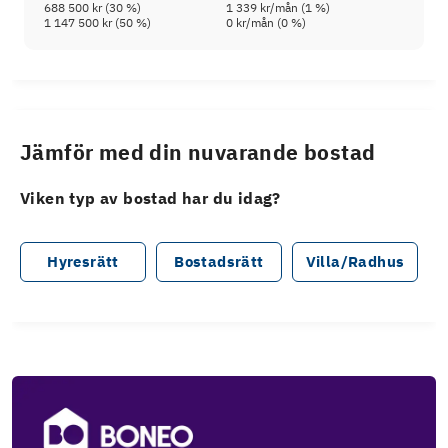
688 500 kr
(
30
%)
1 339 kr
/mån (
1
%)
1 147 500 kr
(
50
%)
0 kr
/mån (
0
%)
Jämför med din nuvarande bostad
Viken typ av bostad har du idag?
Hyresrätt
Bostadsrätt
Villa/Radhus