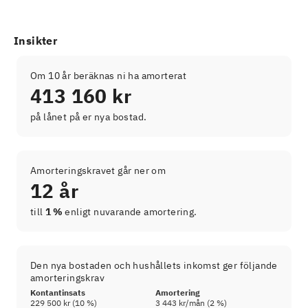
Insikter
Om 10 år beräknas ni ha amorterat
413 160 kr
på lånet på er nya bostad.
Amorteringskravet går ner om
12 år
till
1 %
enligt nuvarande amortering.
Den nya bostaden och hushållets inkomst ger följande
amorteringskrav
Kontantinsats
Amortering
229 500 kr
(
10
%)
3 443 kr
/mån (
2
%)