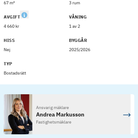
67 m²
3 rum
AVGIFT
VÅNING
4 660 kr
1 av 2
HISS
BYGGÅR
Nej
2025/2026
TYP
Bostadsrätt
Ansvarig mäklare
Andrea Markusson
Fastighetsmäklare