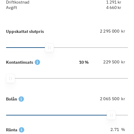
Driftkostnad
1 291 kr
Avgift
4 660 kr
kr
Uppskattat slutpris
kr
Kontantinsats
10 %
kr
Bolån
%
Ränta