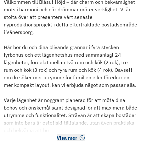
Välkommen till Blåsut Höjd – där charm och bekvämlighet
möts i harmoni och där drömmar möter verklighet! Vi är
stolta över att presentera vårt senaste
nyproduktionsprojekt i detta eftertraktade bostadsområde
i Vänersborg.
Här bor du och dina blivande grannar i fyra stycken
fyrbohus och ett lägenhetshus med sammanlagt 24
lägenheter, fördelat mellan två rum och kök (2 rok), tre
rum och kök (3 rok) och fyra rum och kök (4 rok). Oavsett
om du söker mer utrymme för familjen eller föredrar en
mer kompakt layout, kan vi erbjuda något som passar alla.
Varje lägenhet är noggrant planerad för att möta dina
behov och önskemål samt designad för att maximera både
utrymme och funktionalitet. Strävan är att skapa bostäder
som inte bara är estetiskt tilltalande, utan även praktiska
och bekväma att bo
Visa mer