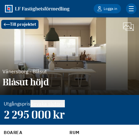
Logga in
Till projektet
Vänersborg
-
Blåsut
Blåsut höjd
Utgångspris
Bevaka slutpris
2 295 000
kr
BOAREA
RUM