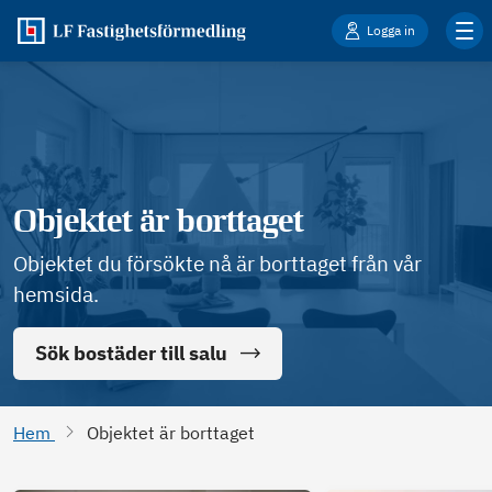
Logga in
Objektet är borttaget
Objektet du försökte nå är borttaget från vår
hemsida.
Sök bostäder till salu
Hem
Objektet är borttaget