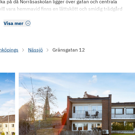
ärka på då Norråsaskolan ligger över gatan och centrala
ll vara hemmavid finns en lättskött och smidig trädgård
Visa mer
nköpings
Nässjö
Gränsgatan 12