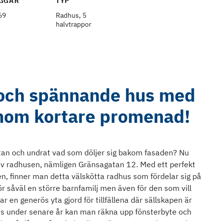
GGÅR
TYP
69
Radhus, 5
halvtrappor
 och spännande hus med
inom kortare promenad!
atan och undrat vad som döljer sig bakom fasaden? Nu
t av radhusen, nämligen Gränsagatan 12. Med ett perfekt
cken, finner man detta välskötta radhus som fördelar sig på
ör såväl en större barnfamilj men även för den som vill
 en generös yta gjord för tillfällena där sällskapen är
ts under senare år kan man räkna upp fönsterbyte och