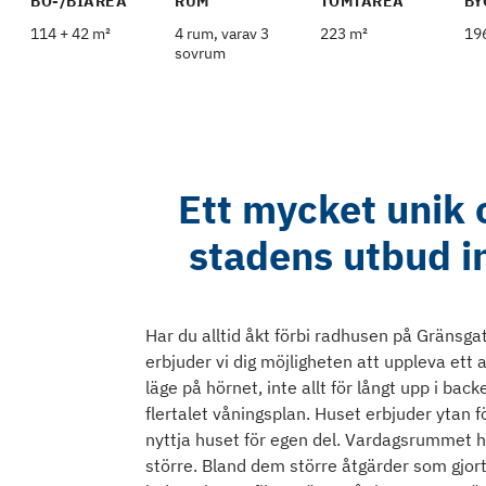
BO-/BIAREA
RUM
TOMTAREA
BY
114 + 42 m²
4 rum, varav 3
223 m²
19
sovrum
Ett mycket unik
stadens utbud 
Har du alltid åkt förbi radhusen på Gränsg
erbjuder vi dig möjligheten att uppleva et
läge på hörnet, inte allt för långt upp i ba
flertalet våningsplan. Huset erbjuder ytan f
nyttja huset för egen del. Vardagsrummet har
större. Bland dem större åtgärder som gjor