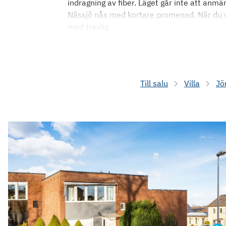
indragning av fiber. Läget går inte att anm
Nässjö nås med kortare promenad. När du vi
med trevlig
Till salu
Villa
Jö