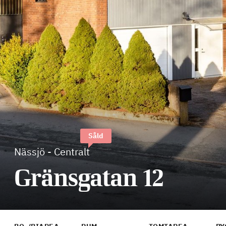
Såld
Nässjö
-
Centralt
Gränsgatan 12