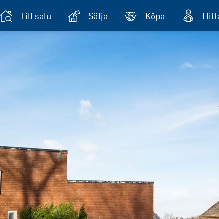
Till salu
Sälja
Köpa
Hit