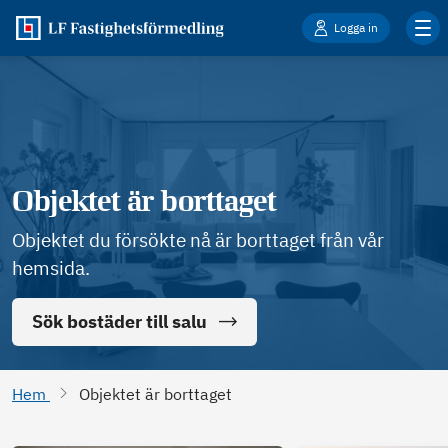
Logga in
Objektet är borttaget
Objektet du försökte nå är borttaget från vår
hemsida.
Sök bostäder till salu
Hem
Objektet är borttaget