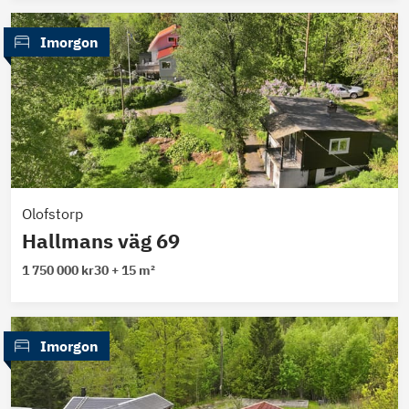
 Imorgon
Olofstorp
Hallmans väg 69
1 750 000 kr
30 + 15 m²
 Imorgon