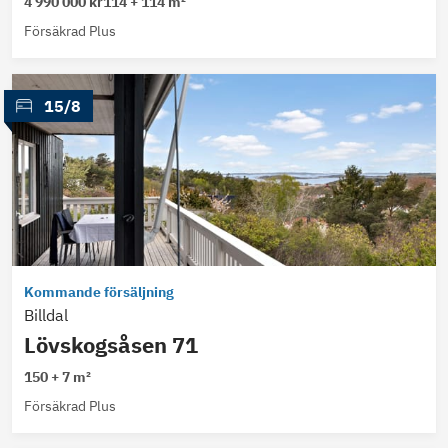
4 990 000 kr
114 + 114 m²
Försäkrad Plus
 15/8
Kommande försäljning
Billdal
Lövskogsåsen 71
150 + 7 m²
Försäkrad Plus