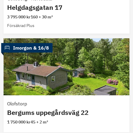
Helgdagsgatan 17
3 795 000 kr
160 + 30 m²
Försäkrad Plus
 Imorgon
 & 
16/8
Olofstorp
Bergums uppegårdsväg 22
1 750 000 kr
45 + 2 m²