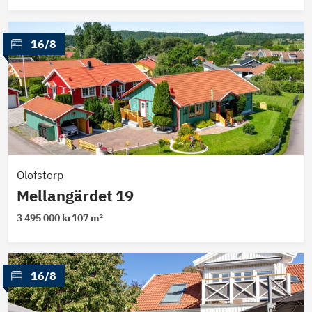
 16/8
Olofstorp
Mellangärdet 19
3 495 000 kr
107 m²
 16/8