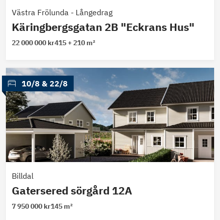
Västra Frölunda
-
Långedrag
Käringbergsgatan 2B "Eckrans Hus"
22 000 000 kr
415 + 210 m²
 10/8
 & 
22/8
Billdal
Gatersered sörgård 12A
7 950 000 kr
145 m²