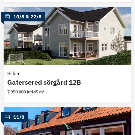
 10/8
 & 
22/8
Billdal
Gatersered sörgård 12B
7 950 000 kr
145 m²
 11/8