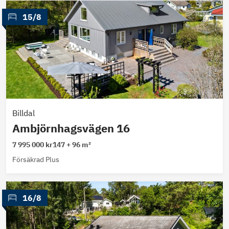
 15/8
Billdal
Ambjörnhagsvägen 16
7 995 000 kr
147 + 96 m²
Försäkrad Plus
 16/8