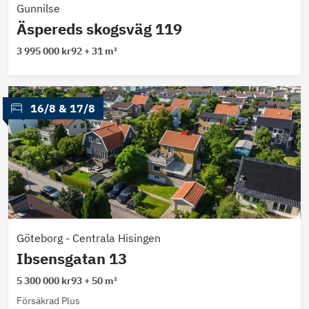
Gunnilse
Äspereds skogsväg 119
3 995 000 kr
92 + 31 m²
 16/8
 & 
17/8
Göteborg
-
Centrala Hisingen
Ibsensgatan 13
5 300 000 kr
93 + 50 m²
Försäkrad Plus