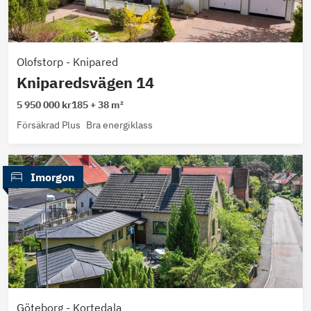
Olofstorp
-
Knipared
Kniparedsvägen 14
5 950 000 kr
185 + 38 m²
Försäkrad Plus
Bra energiklass
 Imorgon
Göteborg
-
Kortedala