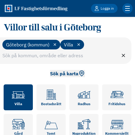
Logga in
Villor till salu i Göteborg
Göteborg (kommun)
Villa
Sök på karta
Villa
Bostadsrätt
Radhus
Fritidshus
Gård
Tomt
Nyproduktion
Kommersiellt