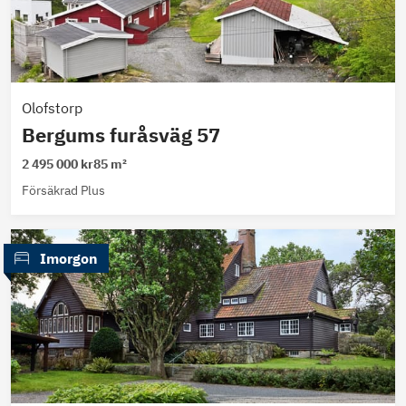
Olofstorp
Bergums furåsväg 57
2 495 000 kr
85 m²
Försäkrad Plus
 Imorgon