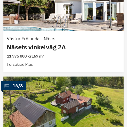
Västra Frölunda
-
Näset
Näsets vinkelväg 2A
11 975 000 kr
169 m²
Försäkrad Plus
 16/8