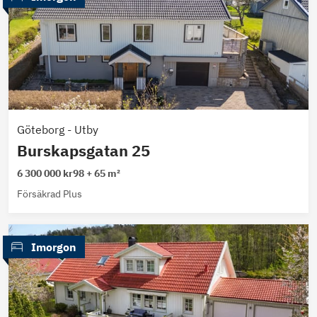
Göteborg
-
Utby
Burskapsgatan 25
6 300 000 kr
98 + 65 m²
Försäkrad Plus
 Imorgon