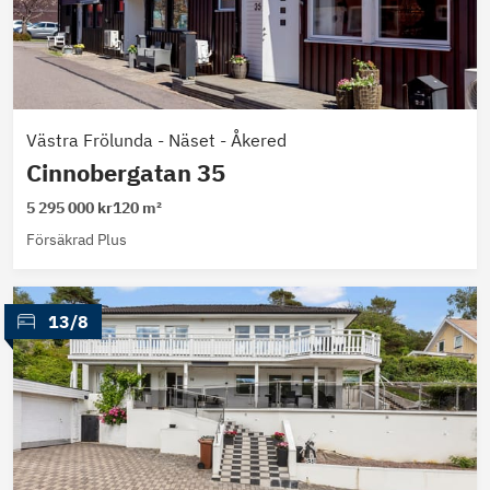
Västra Frölunda
-
Näset - Åkered
Cinnobergatan 35
5 295 000 kr
120 m²
Försäkrad Plus
 13/8