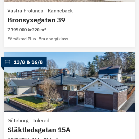
Västra Frölunda
-
Kannebäck
Bronsyxegatan 39
7 795 000 kr
220 m²
Försäkrad Plus
Bra energiklass
 13/8
 & 
16/8
Göteborg
-
Tolered
Släktledsgatan 15A