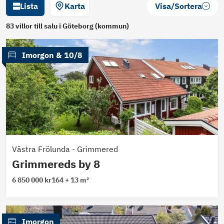
Lista
Karta
Visa/Sortera
83
villor
till salu
i Göteborg (kommun)
 Imorgon
 & 
10/8
Västra Frölunda
-
Grimmered
Grimmereds by 8
6 850 000 kr
164 + 13 m²
 Imorgon