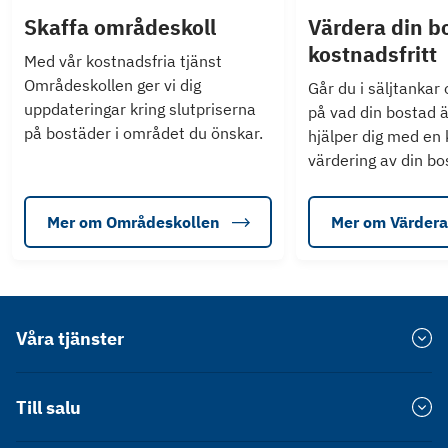
Skaffa områdeskoll
Värdera din b
kostnadsfritt
Med vår kostnadsfria tjänst
Områdeskollen ger vi dig
Går du i säljtankar
uppdateringar kring slutpriserna
på vad din bostad ä
på bostäder i området du önskar.
hjälper dig med en 
värdering av din bo
Mer om Områdeskollen
Mer om Värdera
Våra tjänster
Värdera bostad
Till salu
Försprång