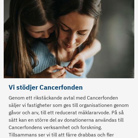
Vi stödjer Cancerfonden
Genom ett rikstäckande avtal med Cancerfonden
säljer vi fastigheter som ges till organisationen genom
gåvor och arv, till ett reducerat mäklararvode. På så
sätt kan en större del av donationerna användas till
Cancerfondens verksamhet och forskning.
Tillsammans ser vi till att färre drabbas och fler